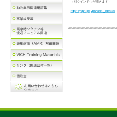
（別ウインドウが開きます）
https://jvpa.jp/jvpa/keibi_henko/